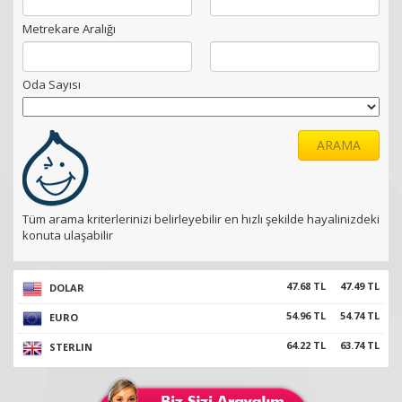
Metrekare Aralığı
Oda Sayısı
ARAMA
Tüm arama kriterlerinizi belirleyebilir en hızlı şekilde hayalinizdeki
konuta ulaşabilir
47.68 TL
47.49 TL
DOLAR
54.96 TL
54.74 TL
EURO
64.22 TL
63.74 TL
STERLIN