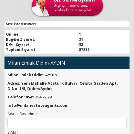
Site İstatistikleri
Online:
1
Bug�n Ziyaret:
31
D�n Ziyaret:
82
Toplam Ziyaret:
57239
Milan Emlak Didim-AYDIN
Milan Emlak Didim-AYDIN
Adres: Yeni Mahalle Atatürk Bulvarı Orista Garden Apt,
D:No: 1/5, Didim/Aydın
Telefon: 0541 254 72 79
info@milanestateagents.com
Adınız Soyadınız
E-Mail